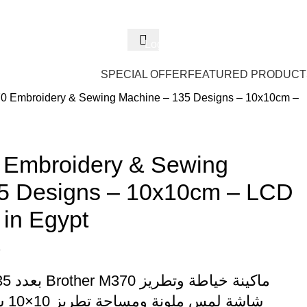
العربية
(
Arabic
)
English
Contact Us
FAQs
0
Login / Register
0.00
EG
SPECIAL OFFER
FEATURED PRODUCT
70 Embroidery & Sewing Machine – 135 Designs – 10x10cm –
 Embroidery & Sewing
5 Designs – 10x10cm – LCD
 in Egypt
P
شاش