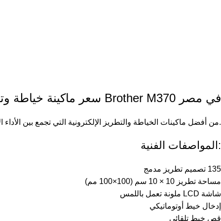
سعر ماكينة خياطة وتطريز Brother M370 في مصر
من أفضل ماكينات الخياطة والتطريز الإلكترونية التي تجمع بين الأداء الاحترافي وسهولة الاستخدام، مما يجعلها مناسبة للمشروعات المنزلية ومشاغل التطريز الصغيرة في مصر.
المواصفات الفنية:
135 تصميم تطريز مدمج
مساحة تطريز 10 × 10 سم (100×100 مم)
شاشة LCD ملونة تعمل باللمس
إدخال خيط أوتوماتيكي
قص خيط تلقائي