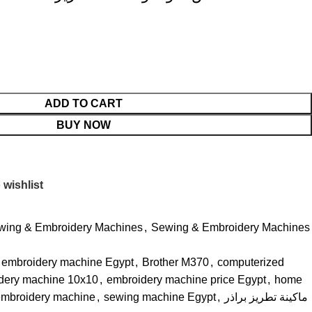
ADD TO CART
BUY NOW
 wishlist
wing & Embroidery Machines
,
Sewing & Embroidery Machines
 embroidery machine Egypt
,
Brother M370
,
computerized
dery machine 10x10
,
embroidery machine price Egypt
,
home
mbroidery machine
,
sewing machine Egypt
,
ماكينة تطريز براذر