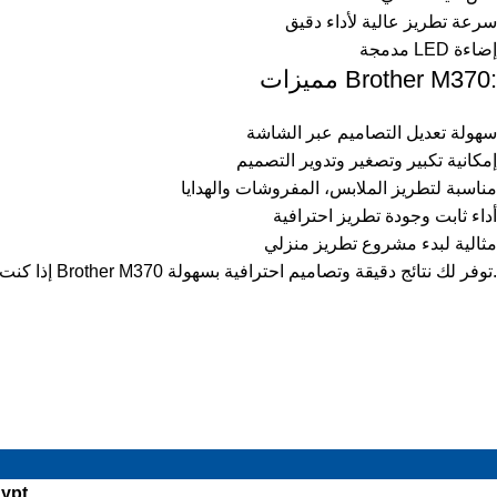
سرعة تطريز عالية لأداء دقيق
إضاءة LED مدمجة
مميزات Brother M370:
سهولة تعديل التصاميم عبر الشاشة
إمكانية تكبير وتصغير وتدوير التصميم
مناسبة لتطريز الملابس، المفروشات والهدايا
أداء ثابت وجودة تطريز احترافية
مثالية لبدء مشروع تطريز منزلي
إذا كنت تبحث عن ماكينة تطريز عملية تجمع بين السعر المناسب والإمكانيات المتقدمة في مصر، فإن Brother M370 توفر لك نتائج دقيقة وتصاميم احترافية بسهولة.
gypt