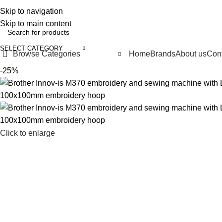
Skip to navigation
FREE SHIPPING FOR ALL ORDERS OF 10000 LE
Skip to main content
SELECT CATEGORY
Browse Categories
Home
Brands
About us
Cont
-25%
Click to enlarge